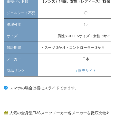
電極パッド数
（メンズ）14個、女性（レディース）12個
ジェルシート不要
〇
洗濯可能
〇
サイズ
男性S~XXL 5サイズ・女性 6サイズ
保証期間
・スーツ 2か月・コントローラー 3か月
メーカー
日本
商品リンク
»
販売サイト
スマホの場合は横にスライドできます。
人気の全身型EMSスーツメーカー各メーカーを徹底比較♪